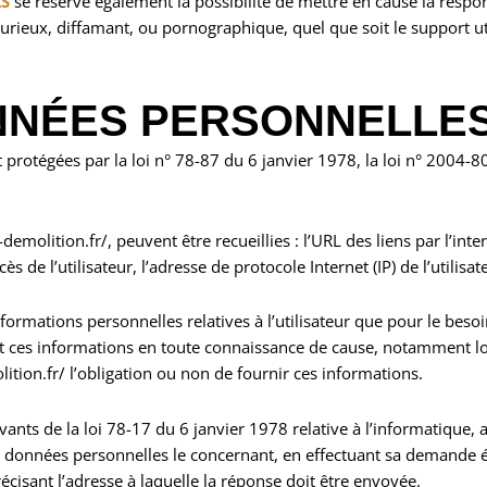
LS
se réserve également la possibilité de mettre en cause la responsa
rieux, diffamant, ou pornographique, quel que soit le support uti
NNÉES PERSONNELLE
rotégées par la loi n° 78-87 du 6 janvier 1978, la loi n° 2004-80
demolition.fr/, peuvent être recueillies : l’URL des liens par l’inte
 de l’utilisateur, l’adresse de protocole Internet (IP) de l’utilisat
nformations personnelles relatives à l’utilisateur que pour le besoi
it ces informations en toute connaissance de cause, notamment lors
lition.fr/ l’obligation ou non de fournir ces informations.
nts de la loi 78-17 du 6 janvier 1978 relative à l’informatique, aux
aux données personnelles le concernant, en effectuant sa demande 
précisant l’adresse à laquelle la réponse doit être envoyée.