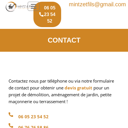
Aller
mintzetfils@gmail.com
06 05
au
23 54
contenu
52
CONTACT
Contactez nous par téléphone ou via notre formulaire
de contact pour obtenir une
devis gratuit
pour un
projet de démolition, aménagement de jardin, petite
maçonnerie ou terrassement !
06 05 23 54 52
06 76 76 58 86