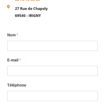
27 Rue de Chapoly
69540 - IRIGNY
Nom
*
E
E-mail
*
-
m
a
i
l
*
Téléphone
*