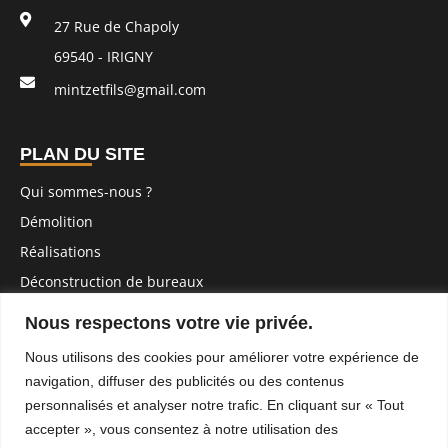
27 Rue de Chapoly
69540 - IRIGNY
mintzetfils@gmail.com
PLAN DU SITE
Qui sommes-nous ?
Démolition
Réalisations
Déconstruction de bureaux
Contact
Nous respectons votre vie privée.
Travaux extérieurs
Nous utilisons des cookies pour améliorer votre expérience de
Devis
navigation, diffuser des publicités ou des contenus
Location
personnalisés et analyser notre trafic. En cliquant sur « Tout
accepter », vous consentez à notre utilisation des
Mentions légales